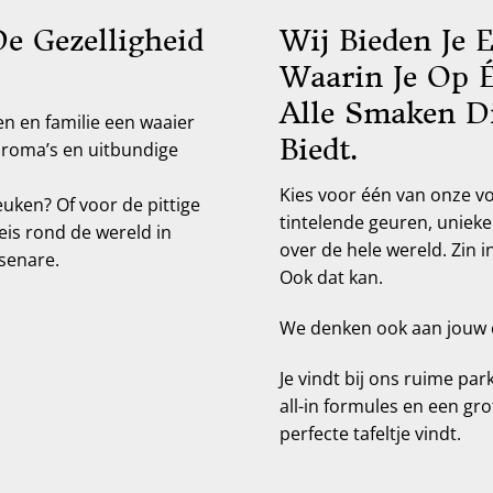
De Gezelligheid
Wij Bieden Je 
Waarin Je Op 
Alle Smaken D
n en familie een waaier
Biedt.
aroma’s en uitbundige
Kies voor één van onze v
euken? Of voor de pittige
tintelende geuren, unieke
eis rond de wereld in
over de hele wereld. Zin i
rsenare.
Ook dat kan.
We denken ook aan jouw c
Je vindt bij ons ruime pa
all-in formules en een gro
perfecte tafeltje vindt.