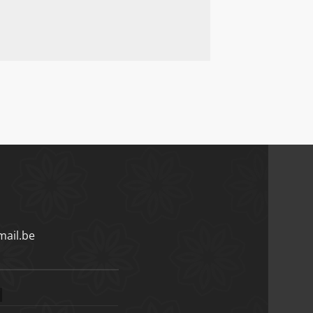
ail.be
)