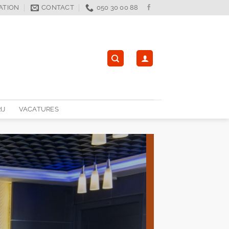
ATION
CONTACT
050 30 00 88
IJ
VACATURES