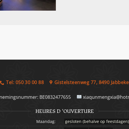
Tel: 050 30 00 88
Gistelsteenweg 77, 8490 Jabbeke
nemingsnummer:
BE0832477655
xiaqunmengxia@hotm
HEURES D 'OUVERTURE
Maandag:
gesloten (behalve op feestdagen