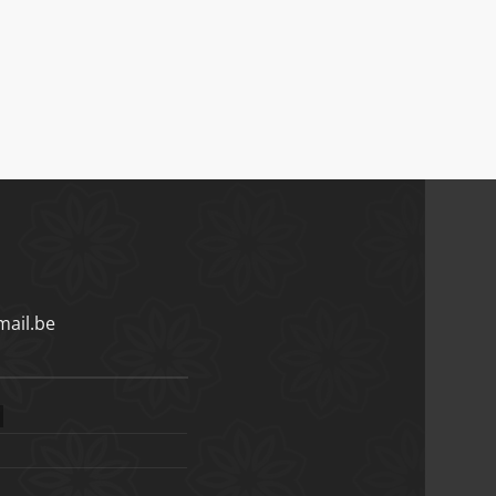
ail.be
)