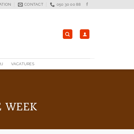
ATION
CONTACT
050 30 00 88
IJ
VACATURES
E WEEK