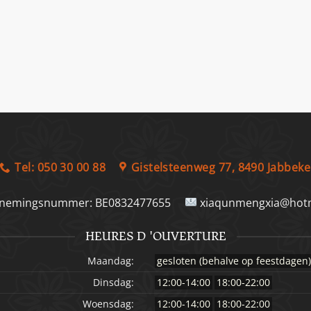
Tel: 050 30 00 88
Gistelsteenweg 77, 8490 Jabbeke
nemingsnummer:
BE0832477655
xiaqunmengxia@hotm
HEURES D 'OUVERTURE
Maandag:
gesloten (behalve op feestdagen
Dinsdag:
12:00-14:00
18:00-22:00
Woensdag:
12:00-14:00
18:00-22:00