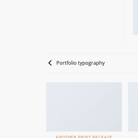
Portfolio typography
AZINE
ANOTHER PRINT PACKAGE