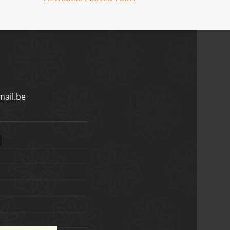
ail.be
)