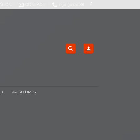
ATION
CONTACT
050 30 00 88
IJ
VACATURES